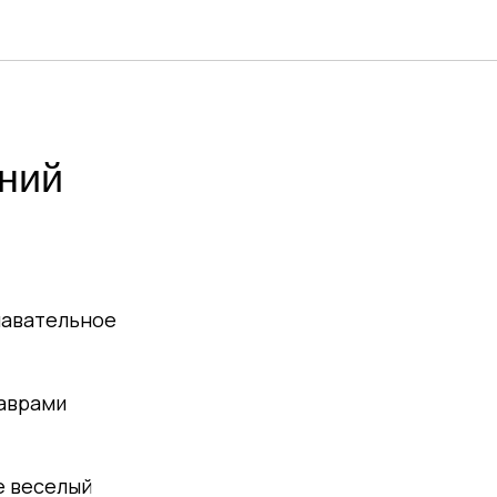
аний
навательное
заврами
е веселый